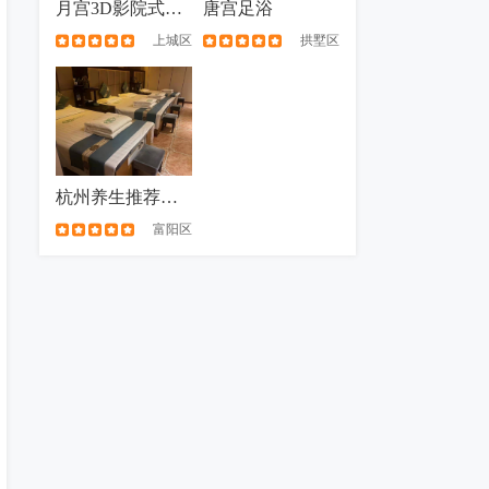
月宫3D影院式足道
唐宫足浴
上城区
拱墅区
杭州养生推荐去处
富阳区