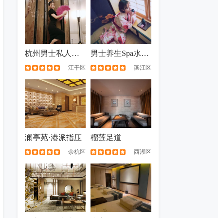
杭州男士私人会所
男士养生Spa水疗会馆推荐，来这给您一次难忘的spa体验
江干区
滨江区
澜亭苑·港派指压
榴莲足道
余杭区
西湖区