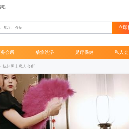
酒吧
商务会所
桑拿洗浴
足疗保健
私人会
>
杭州男士私人会所