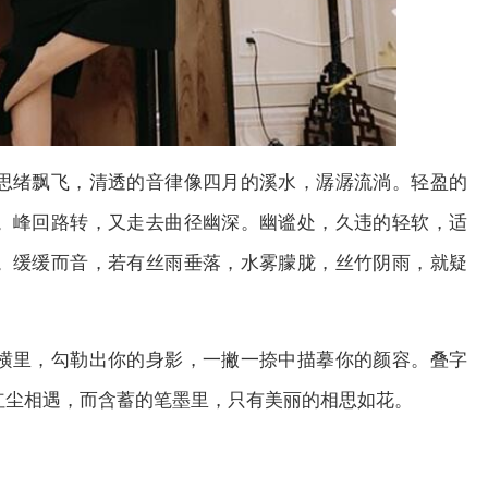
思绪飘飞，清透的音律像四月的溪水，潺潺流淌。轻盈的
。峰回路转，又走去曲径幽深。幽谧处，久违的轻软，适
。缓缓而音，若有丝雨垂落，水雾朦胧，丝竹阴雨，就疑
横里，勾勒出你的身影，一撇一捺中描摹你的颜容。叠字
红尘相遇，而含蓄的笔墨里，只有美丽的相思如花。