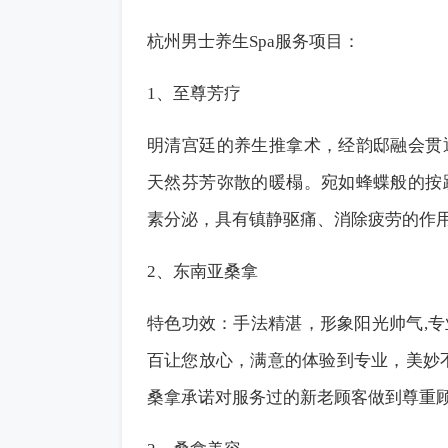
杭州男士
养生
Spa服务项目：
1、至尊芳疗
明清宫廷的养生推拿术，经韵邸融会贯
天然芬芳弥散的暖榻。宛如蜂蝶般的按
素分泌，具有镇静驱痛、消除疲劳的作
2、东南亚桑拿
特色功效：手法精湛，形象阳光帅气,
百让您放心，满意的体验到专业，美妙
桑拿承诺对服务过的新老顾客做到尊重顾