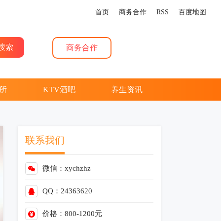
首页
商务合作
RSS
百度地图
商务合作
所
KTV酒吧
养生资讯
联系我们
微信：
x
y
c
h
z
h
z
QQ：
2
4
3
6
3
6
2
0
价格：800-1200元