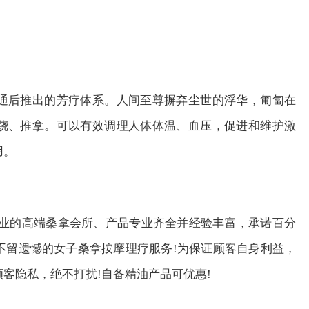
通后推出的芳疗体系。人间至尊摒弃尘世的浮华，匍匐在
跷、推拿。可以有效调理人体体温、血压，促进和维护激
用。
专业的高端桑拿会所、产品专业齐全并经验丰富，承诺百分
不留遗憾的女子桑拿按摩理疗服务!为保证顾客自身利益，
客隐私，绝不打扰!自备精油产品可优惠!