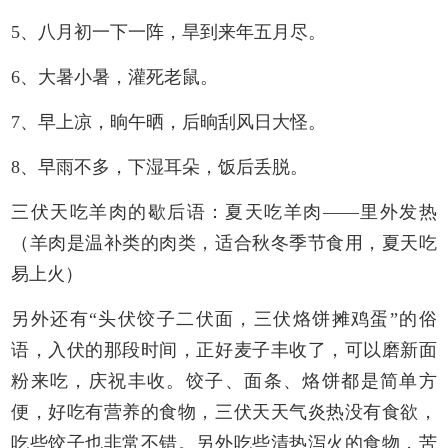
5、八月初一下一阵，旱到来年五月尽。
6、大暑小暑，灌死老鼠。
7、早上凉，晌午晒，后晌刮风日大怪。
8、早雨不多，下湿耳朵，饭后丢脱。
三伏天吃羊肉的歇后语：夏天吃羊肉——里外发热
（羊肉是温补类的肉类，适合秋冬季节食用，夏天吃
易上火）
另外还有“头伏饺子二伏面，三伏烙饼摊鸡蛋”的俗
语，入伏的那段时间，正好麦子丰收了，可以磨新面
粉来吃，庆祝丰收。饺子、面条、烙饼都是简单方
便，好吃有营养的食物，三伏天天气炎热没有食欲，
吃些饺子也非常不错。另外吃些清热泻火的食物，苦