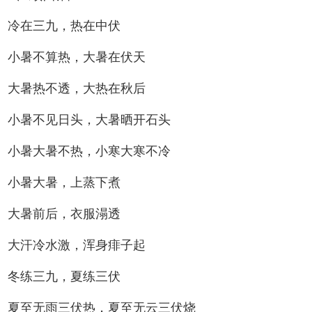
冷在三九，热在中伏
小暑不算热，大暑在伏天
大暑热不透，大热在秋后
小暑不见日头，大暑晒开石头
小暑大暑不热，小寒大寒不冷
小暑大暑，上蒸下煮
大暑前后，衣服溻透
大汗冷水激，浑身痱子起
冬练三九，夏练三伏
夏至无雨三伏热，夏至无云三伏烧