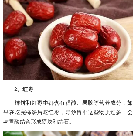
2、红枣
柿饼和红枣中都含有鞣酸、果胶等营养成分，如
果在吃完柿饼后吃红枣，导致胃部这些物质过多，会
与胃酸结合形成硬块和结石。