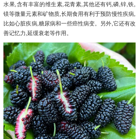
水果,含有丰富的维生素,花青素,其他还有钙,磷,锌,铁,
镁等微量元素和矿物质,长期食用有利于预防慢性疾病,
比如心脏疾病,糖尿病和一些癌性病变。另外,它还有改
善记忆力,延缓衰老等作用。