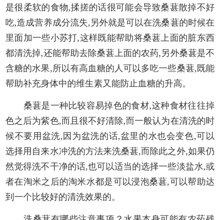
是很柔软的食物,揉搓的话很可能会导致桑葚散掉不好
吃,造成营养成分流失,另外就是可以在洗桑葚的时候在
里面加一些小苏打,这样既能帮助将桑葚上面的脏东西
都清洗掉,还能帮助去除桑葚上面的农药,另外桑葚是不
含糖的水果,所以有高血糖的人可以多吃一些桑葚,既能
帮助补充身体中的维生素又能防止血糖的升高。
桑葚是一种比较容易掉色的食材,这种食材往往掉
色之后为紫色,而且很不好清除,而一般认为在清洗的时
候不要用盆洗,因为盆洗的话,盆里的水也会变色,可以
选择用自来水冲洗的方法来洗桑葚,而除此之外,如果仍
然觉得洗不干净的话,也可以适当的选择一些淡盐水,或
者在淘米之后的淘米水都是可以浸泡桑葚,可以帮助达
到一个比较好的清洗效果的。
洗桑葚有哪些注意事项？水果本身可能有农药残