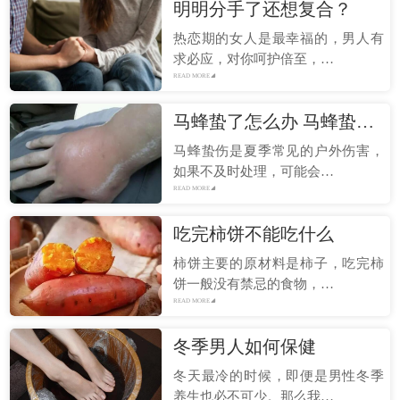
明明分手了还想复合？
热恋期的女人是最幸福的，男人有
求必应，对你呵护倍至，…
READ MORE
马蜂蛰了怎么办 马蜂蛰了怎么办小妙招
马蜂蛰伤是夏季常见的户外伤害，
如果不及时处理，可能会…
READ MORE
吃完柿饼不能吃什么
柿饼主要的原材料是柿子，吃完柿
饼一般没有禁忌的食物，…
READ MORE
冬季男人如何保健
冬天最冷的时候，即便是男性冬季
养生也必不可少。那么我…